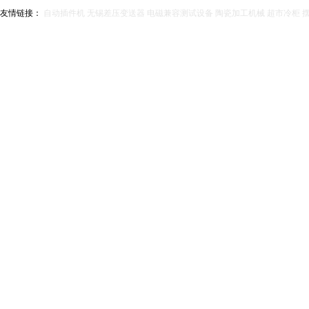
友情链接：
自动插件机
无锡差压变送器
电磁兼容测试设备
陶瓷加工机械
超市冷柜