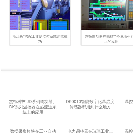
浙江长*汽配工业炉监控系统调试成
杰顿调功器在韩格**圣戈班生
功
上的应用
杰顿科技 JD系列调功器、
DK0010智能数字化温湿度
温控
DK系列温控器在热流道系
传感器都用到什么地方
统上的应用
数据采集模块在‌工业自动
电力调整器在‌玻璃工业上
温控